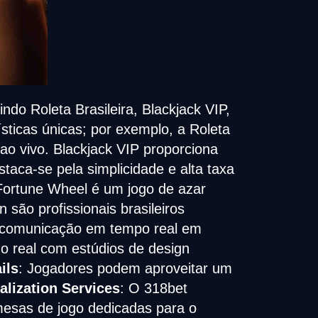
ndo Roleta Brasileira, Blackjack VIP,
ticas únicas; por exemplo, a Roleta
 ao vivo. Blackjack VIP proporciona
aca-se pela simplicidade e alta taxa
 Fortune Wheel é um jogo de azar
n são profissionais brasileiros
m comunicação em tempo real em
o real com estúdios de design
ils
: Jogadores podem aproveitar um
alization Services
: O 318bet
 mesas de jogo dedicadas para o