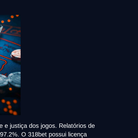
 e justiça dos jogos. Relatórios de
97.2%. O 318bet possui licença