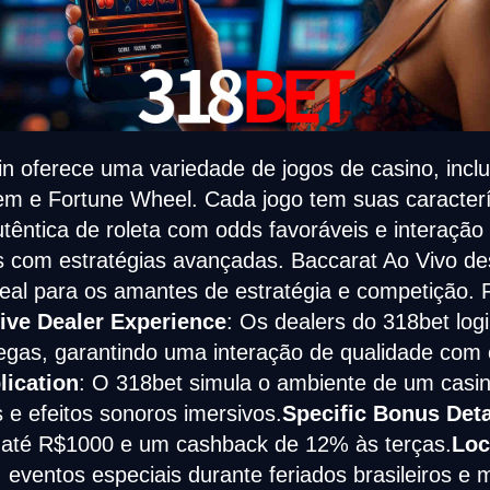
in oferece uma variedade de jogos de casino, inclui
em e Fortune Wheel. Cada jogo tem suas caracterís
utêntica de roleta com odds favoráveis e interação
 com estratégias avançadas. Baccarat Ao Vivo dest
deal para os amantes de estratégia e competição.
ive Dealer Experience
: Os dealers do 318bet logi
egas, garantindo uma interação de qualidade co
lication
: O 318bet simula o ambiente de um casin
 e efeitos sonoros imersivos.
Specific Bonus Deta
 até R$1000 e um cashback de 12% às terças.
Loc
eventos especiais durante feriados brasileiros e