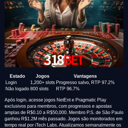
Estado
Jogos
Vantagens
Login
1,200+ slots
Progresso salvo, RTP 97.2%
Não logado
800 slots
RTP 96.7%
Após login, acesse jogos NetEnt e Pragmatic Play
exclusivos para membros, com progressos e apostas
amplas de R$0.10 a R$50,000. Membro P.S. de São Paulo
ganhou R$1.2M mês passado. Jogos são monitorados em
tempo real por iTech Labs. Atualizamos semanalmente os