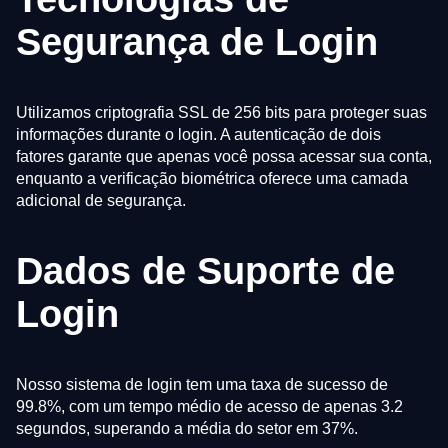
Segurança de Login
Utilizamos criptografia SSL de 256 bits para proteger suas
informações durante o login. A autenticação de dois
fatores garante que apenas você possa acessar sua conta,
enquanto a verificação biométrica oferece uma camada
adicional de segurança.
Dados de Suporte de
Login
Nosso sistema de login tem uma taxa de sucesso de
99.8%, com um tempo médio de acesso de apenas 3.2
segundos, superando a média do setor em 37%.