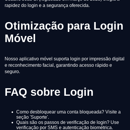
rapidez do login e a segurança oferecida.
Otimização para Login
Móvel
Nosso aplicativo móvel suporta login por impressão digital
e reconhecimento facial, garantindo acesso rápido e
seguro.
FAQ sobre Login
Como desbloquear uma conta bloqueada? Visite a
seção 'Suporte'.
Quais são os passos de verificação de login? Use
verificação por SMS e autenticação biométrica.