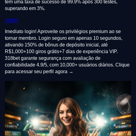
tem uma taxa de sucesso de 99.9% após 300 testes,
superando em 3%.
199W
Imediato login! Aproveite os privilégios premium ao se
tornar membro. Login seguro em apenas 10 segundos,
ativando 150% de bônus de depósito inicial, até
R$1,000+100 giros grátis+7 dias de experiência VIP.
318bet garante segurança com avaliação de
confiabilidade 4.9/5, com 10,000+ usuários diários. Clique
para acessar seu perfil agora →