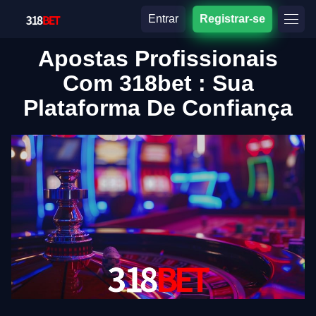
Entrar
Registrar-se
Apostas Profissionais
Com 318bet : Sua
Plataforma De Confiança