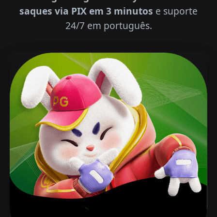
saques via PIX em 3 minutos
e suporte
24/7 em português.