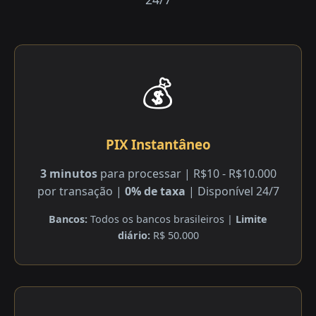
💰
PIX Instantâneo
3 minutos
para processar | R$10 - R$10.000
por transação |
0% de taxa
| Disponível 24/7
Bancos:
Todos os bancos brasileiros |
Limite
diário:
R$ 50.000