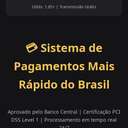
Odds: 1.85+ | Transmissão Grátis
💳 Sistema de
Pagamentos Mais
Rápido do Brasil
Aprovado pelo Banco Central | Certificação PCI
DSS Level 1 | Processamento em tempo real
24/7