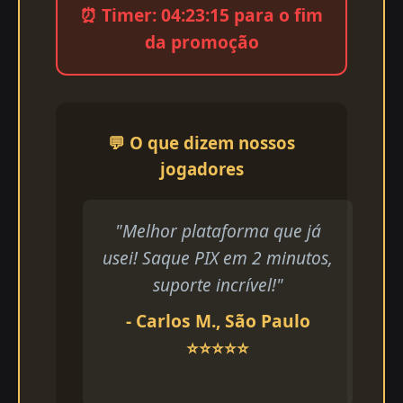
⏰ Timer: 04:23:15 para o fim
da promoção
💬 O que dizem nossos
jogadores
"Melhor plataforma que já
usei! Saque PIX em 2 minutos,
suporte incrível!"
- Carlos M., São Paulo
⭐⭐⭐⭐⭐