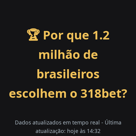
🏆 Por que 1.2
milhão de
brasileiros
escolhem o 318bet?
Dados atualizados em tempo real - Última
atualização: hoje às 14:32