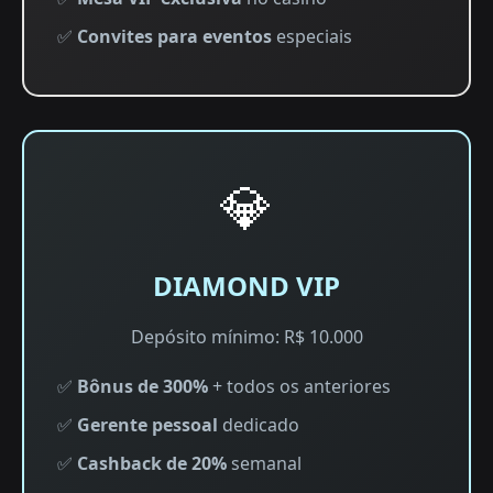
✅
Convites para eventos
especiais
💎
DIAMOND VIP
Depósito mínimo: R$ 10.000
✅
Bônus de 300%
+ todos os anteriores
✅
Gerente pessoal
dedicado
✅
Cashback de 20%
semanal