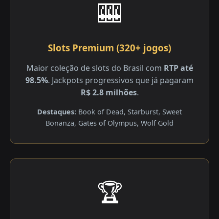
🎰
Slots Premium (320+ jogos)
Maior coleção de slots do Brasil com
RTP até
98.5%
. Jackpots progressivos que já pagaram
R$ 2.8 milhões
.
Destaques:
Book of Dead, Starburst, Sweet
Bonanza, Gates of Olympus, Wolf Gold
🏆