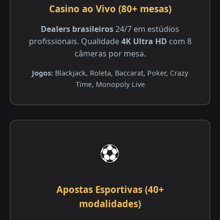
Casino ao Vivo (80+ mesas)
Dealers brasileiros
24/7 em estúdios
profissionais. Qualidade
4K Ultra HD
com 8
câmeras por mesa.
Jogos:
Blackjack, Roleta, Baccarat, Poker, Crazy
Time, Monopoly Live
⚽
Apostas Esportivas (40+
modalidades)