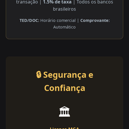
transação |
1.5% de taxa
| Todos os bancos
brasileiros
TED/DOC:
Horário comercial |
Comprovante:
Automático
🔒 Segurança e
Confiança
🏛️